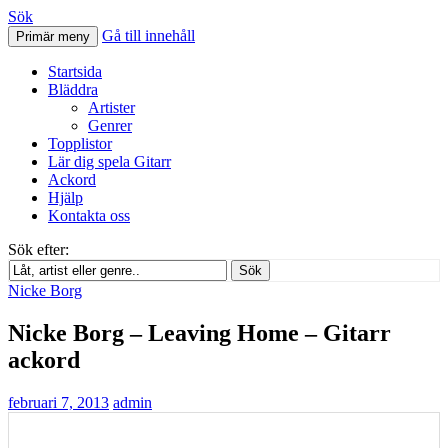
Sök
Gå till innehåll
Primär meny
Svenskatabs.se
Startsida
Bläddra
Artister
Genrer
Topplistor
Lär dig spela Gitarr
Ackord
Hjälp
Kontakta oss
Sök efter:
Sök
Nicke Borg
Nicke Borg – Leaving Home – Gitarr
ackord
februari 7, 2013
admin