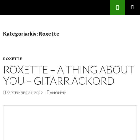
Svenskatabs.se
GÅ
Sök
PRIMÄR
TILL
MENY
INNEHÅLL
Kategoriarkiv: Roxette
ROXETTE
ROXETTE – A THING ABOUT
YOU – GITARR ACKORD
SEPTEMBER 21, 2012
ANONYM