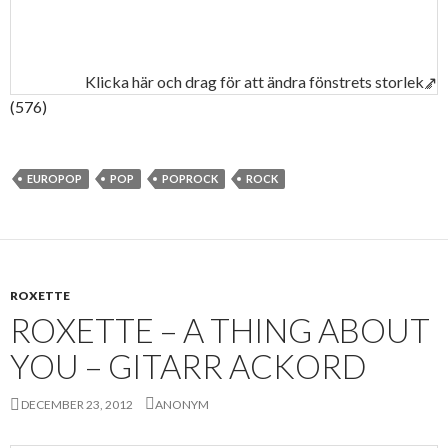
Klicka här och drag för att ändra fönstrets storlek↗
(576)
EUROPOP
POP
POPROCK
ROCK
ROXETTE
ROXETTE – A THING ABOUT
YOU – GITARR ACKORD
DECEMBER 23, 2012
ANONYM