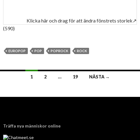
Klicka här och drag för att ändra fönstrets storlek↗
(590)
EUROPOP
POP
POPROCK
ROCK
1
2
…
19
NÄSTA →
Inläggsnavigering
Träffa nya människor online