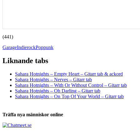
(441)
Garage
Indierock
Poppunk
Liknande tabs
Tabs och ackord för både bas och gitarr
Sahara Hotnights – Empty Heart – Gitarr tab & ackord
Sahara Hotnights – Nerves – Gitarr tab
Sahara Hotnights – With Or Without Control – Gitarr tab
Sahara Hotnights – Oh Darling – Gitarr tab
Sahara Hotnights – On Top Of Your World – Gitarr tab
Träffa nya människor online