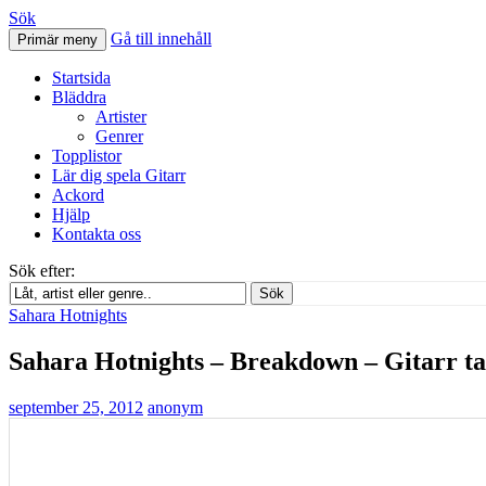
Sök
Gå till innehåll
Primär meny
Svenskatabs.se
Startsida
Bläddra
Artister
Genrer
Topplistor
Lär dig spela Gitarr
Ackord
Hjälp
Kontakta oss
Sök efter:
Sök
Sahara Hotnights
Sahara Hotnights – Breakdown – Gitarr t
september 25, 2012
anonym