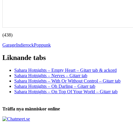
(438)
Garage
Indierock
Poppunk
Liknande tabs
Tabs och ackord för både bas och gitarr
Sahara Hotnights – Empty Heart – Gitarr tab & ackord
Sahara Hotnights – Nerves – Gitarr tab
Sahara Hotnights – With Or Without Control – Gitarr tab
Sahara Hotnights – Oh Darling – Gitarr tab
Sahara Hotnights – On Top Of Your World – Gitarr tab
Träffa nya människor online