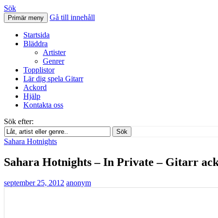
Sök
Gå till innehåll
Primär meny
Svenskatabs.se
Startsida
Bläddra
Artister
Genrer
Topplistor
Lär dig spela Gitarr
Ackord
Hjälp
Kontakta oss
Sök efter:
Sök
Sahara Hotnights
Sahara Hotnights – In Private – Gitarr ac
september 25, 2012
anonym