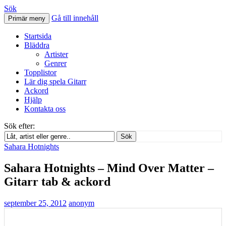
Sök
Gå till innehåll
Primär meny
Svenskatabs.se
Startsida
Bläddra
Artister
Genrer
Topplistor
Lär dig spela Gitarr
Ackord
Hjälp
Kontakta oss
Sök efter:
Sök
Sahara Hotnights
Sahara Hotnights – Mind Over Matter –
Gitarr tab & ackord
september 25, 2012
anonym