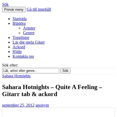
Sök
Gå till innehåll
Primär meny
Svenskatabs.se
Startsida
Bläddra
Artister
Genrer
Topplistor
Lär dig spela Gitarr
Ackord
Hjälp
Kontakta oss
Sök efter:
Sök
Sahara Hotnights
Sahara Hotnights – Quite A Feeling –
Gitarr tab & ackord
september 25, 2012
anonym