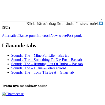
Klicka här och drag för att ändra fönstrets storlek
(532)
Alternative
Dance-punk
Indierock
New wave
Post-punk
Liknande tabs
Tabs och ackord för både bas och gitarr
Sounds, The – Mine For Life – Bas tab
Sounds, The – Something To Die For – Bas tab
Sounds, The – Running Out Of Turbo – Bas tab
Sounds, The – Diana – Gitarr ackord
Sounds, The – Tony The Beat – Gitarr tab
Träffa nya människor online