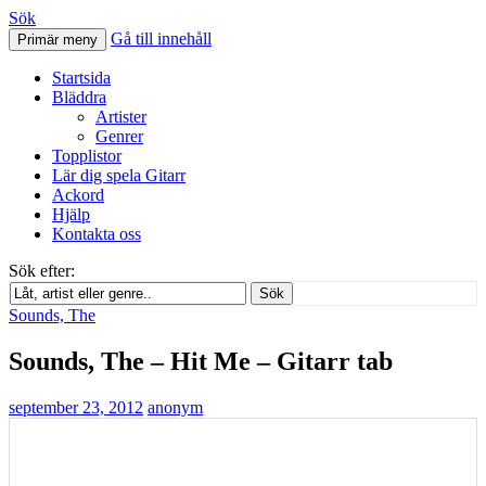
Sök
Gå till innehåll
Primär meny
Svenskatabs.se
Startsida
Bläddra
Artister
Genrer
Topplistor
Lär dig spela Gitarr
Ackord
Hjälp
Kontakta oss
Sök efter:
Sök
Sounds, The
Sounds, The – Hit Me – Gitarr tab
september 23, 2012
anonym