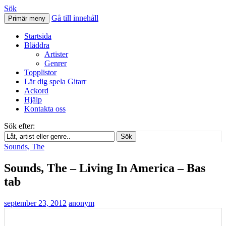
Sök
Gå till innehåll
Primär meny
Svenskatabs.se
Startsida
Bläddra
Artister
Genrer
Topplistor
Lär dig spela Gitarr
Ackord
Hjälp
Kontakta oss
Sök efter:
Sök
Sounds, The
Sounds, The – Living In America – Bas
tab
september 23, 2012
anonym