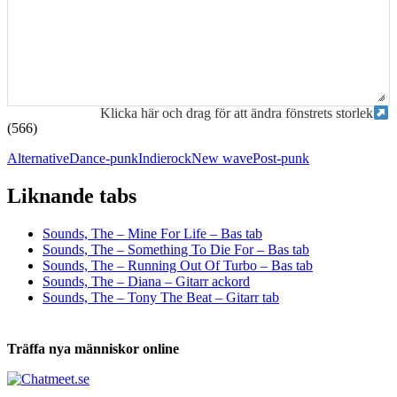
Klicka här och drag för att ändra fönstrets storlek
(566)
Alternative
Dance-punk
Indierock
New wave
Post-punk
Liknande tabs
Tabs och ackord för både bas och gitarr
Sounds, The – Mine For Life – Bas tab
Sounds, The – Something To Die For – Bas tab
Sounds, The – Running Out Of Turbo – Bas tab
Sounds, The – Diana – Gitarr ackord
Sounds, The – Tony The Beat – Gitarr tab
Träffa nya människor online