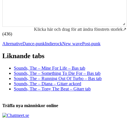
Klicka här och drag för att ändra fönstrets storlek↗
(436)
Alternative
Dance-punk
Indierock
New wave
Post-punk
Liknande tabs
Tabs och ackord för både bas och gitarr
Sounds, The – Mine For Life – Bas tab
Sounds, The – Something To Die For – Bas tab
Sounds, The – Running Out Of Turbo – Bas tab
Sounds, The – Diana – Gitarr ackord
Sounds, The – Tony The Beat – Gitarr tab
Träffa nya människor online