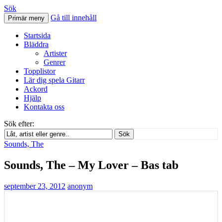
Sök
Gå till innehåll
Primär meny
Svenskatabs.se
Startsida
Bläddra
Artister
Genrer
Topplistor
Lär dig spela Gitarr
Ackord
Hjälp
Kontakta oss
Sök efter:
Sök
Sounds, The
Sounds, The – My Lover – Bas tab
september 23, 2012
anonym