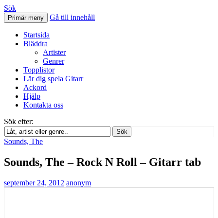
Sök
Gå till innehåll
Primär meny
Svenskatabs.se
Startsida
Bläddra
Artister
Genrer
Topplistor
Lär dig spela Gitarr
Ackord
Hjälp
Kontakta oss
Sök efter:
Sök
Sounds, The
Sounds, The – Rock N Roll – Gitarr tab
september 24, 2012
anonym