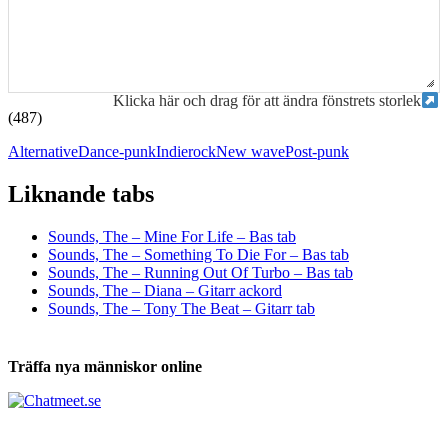
Klicka här och drag för att ändra fönstrets storlek
(487)
Alternative
Dance-punk
Indierock
New wave
Post-punk
Liknande tabs
Tabs och ackord för både bas och gitarr
Sounds, The – Mine For Life – Bas tab
Sounds, The – Something To Die For – Bas tab
Sounds, The – Running Out Of Turbo – Bas tab
Sounds, The – Diana – Gitarr ackord
Sounds, The – Tony The Beat – Gitarr tab
Träffa nya människor online