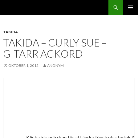
Sök
Svenskatabs.se
GÅ
PRIMÄR
TILL
MENY
INNEHÅLL
TAKIDA
TAKIDA – CURLY SUE –
GITARR ACKORD
OKTOBER 1, 2012
ANONYM
Klicka här och drag för att ändra fönstrets storlek↗