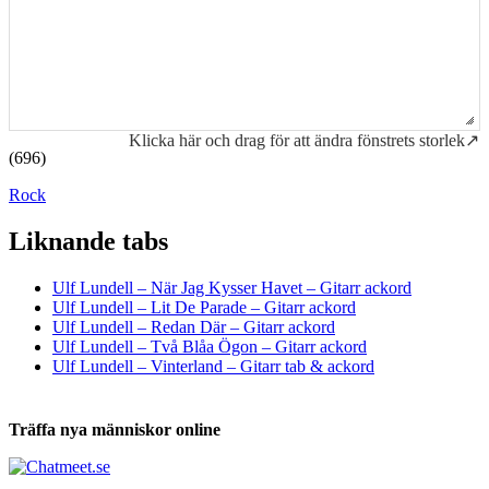
Klicka här och drag för att ändra fönstrets storlek↗
(696)
Rock
Liknande tabs
Tabs och ackord för både bas och gitarr
Ulf Lundell – När Jag Kysser Havet – Gitarr ackord
Ulf Lundell – Lit De Parade – Gitarr ackord
Ulf Lundell – Redan Där – Gitarr ackord
Ulf Lundell – Två Blåa Ögon – Gitarr ackord
Ulf Lundell – Vinterland – Gitarr tab & ackord
Träffa nya människor online