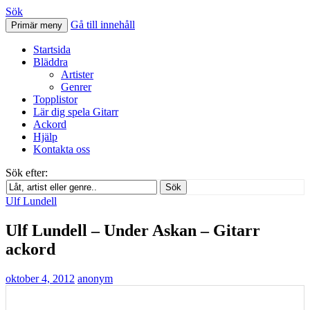
Sök
Gå till innehåll
Primär meny
Svenskatabs.se
Startsida
Bläddra
Artister
Genrer
Topplistor
Lär dig spela Gitarr
Ackord
Hjälp
Kontakta oss
Sök efter:
Sök
Ulf Lundell
Ulf Lundell – Under Askan – Gitarr
ackord
oktober 4, 2012
anonym