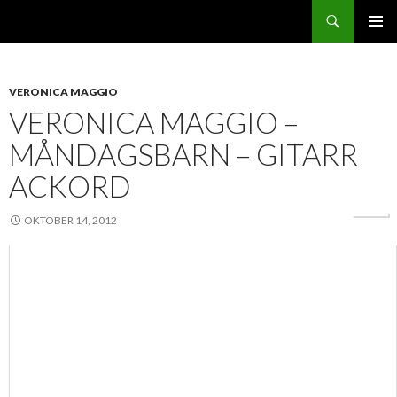
Sök
Svenskatabs.se
GÅ
PRIMÄR
TILL
MENY
INNEHÅLL
VERONICA MAGGIO
VERONICA MAGGIO –
MÅNDAGSBARN – GITARR
ACKORD
OKTOBER 14, 2012