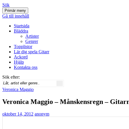
Sök
Primär meny
Svenskatabs.se
Gå till innehåll
Startsida
Bläddra
Artister
Genrer
Topplistor
Lär dig spela Gitarr
Ackord
Hjälp
Kontakta oss
Sök efter:
Veronica Maggio
Veronica Maggio – Månskensregn – Gitar
oktober 14, 2012
anonym