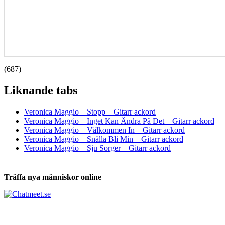
(687)
Liknande tabs
Tabs och ackord för både bas och gitarr
Veronica Maggio – Stopp – Gitarr ackord
Veronica Maggio – Inget Kan Ändra På Det – Gitarr ackord
Veronica Maggio – Välkommen In – Gitarr ackord
Veronica Maggio – Snälla Bli Min – Gitarr ackord
Veronica Maggio – Sju Sorger – Gitarr ackord
Träffa nya människor online