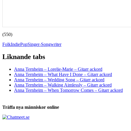
(550)
Folk
Indie
Pop
Singer-Songwriter
Liknande tabs
Tabs och ackord för både bas och gitarr
Anna Ternheim – Lorelie-Marie – Gitarr ackord
Anna Ternheim – What Have I Done – Gitarr ackord
Anna Ternheim – Wedding Song – Gitarr ackord
Anna Ternheim – Walking Aimlessly – Gitarr ackord
Anna Ternheim – When Tomorrow Comes – Gitarr ackord
Träffa nya människor online