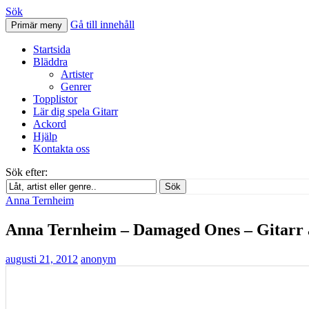
Sök
Gå till innehåll
Primär meny
Svenskatabs.se
Startsida
Bläddra
Artister
Genrer
Topplistor
Lär dig spela Gitarr
Ackord
Hjälp
Kontakta oss
Sök efter:
Sök
Anna Ternheim
Anna Ternheim – Damaged Ones – Gitarr
augusti 21, 2012
anonym