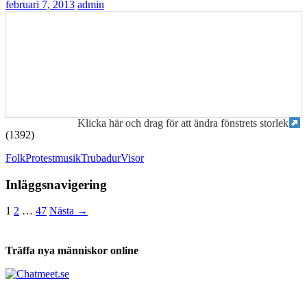
februari 7, 2013
admin
Klicka här och drag för att ändra fönstrets storlek
(1392)
Folk
Protestmusik
Trubadur
Visor
Inläggsnavigering
1
2
…
47
Nästa →
Träffa nya människor online
Tabs och ackord för både bas och gitarr