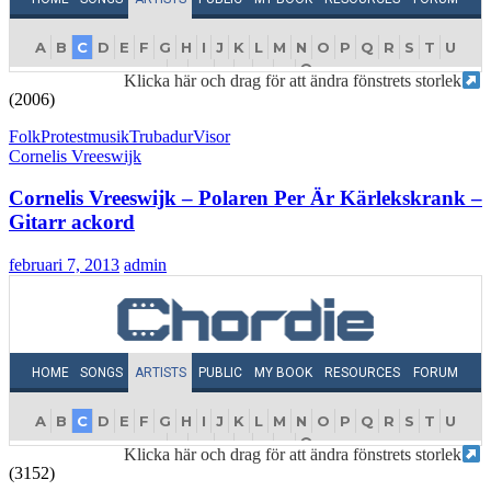
Klicka här och drag för att ändra fönstrets storlek
(2006)
Folk
Protestmusik
Trubadur
Visor
Cornelis Vreeswijk
Cornelis Vreeswijk – Polaren Per Är Kärlekskrank –
Gitarr ackord
februari 7, 2013
admin
Klicka här och drag för att ändra fönstrets storlek
(3152)