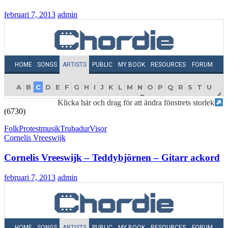
februari 7, 2013
admin
Klicka här och drag för att ändra fönstrets storlek
(6730)
Folk
Protestmusik
Trubadur
Visor
Cornelis Vreeswijk
Cornelis Vreeswijk – Teddybjörnen – Gitarr ackord
februari 7, 2013
admin