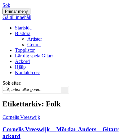
Sök
Primär meny
Svenskatabs.se
Gå till innehåll
Startsida
Bläddra
Artister
Genrer
Topplistor
Lär dig spela Gitarr
Ackord
Hjälp
Kontakta oss
Sök efter:
Etikettarkiv: Folk
Cornelis Vreeswijk
Cornelis Vreeswijk – Mördar-Anders – Gitarr
ackord