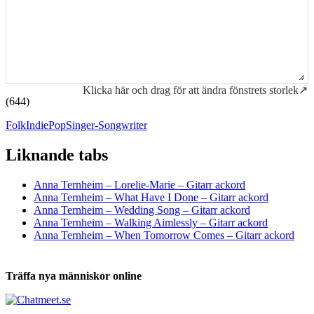
Klicka här och drag för att ändra fönstrets storlek↗
(644)
Folk
Indie
Pop
Singer-Songwriter
Liknande tabs
Tabs och ackord för både bas och gitarr
Anna Ternheim – Lorelie-Marie – Gitarr ackord
Anna Ternheim – What Have I Done – Gitarr ackord
Anna Ternheim – Wedding Song – Gitarr ackord
Anna Ternheim – Walking Aimlessly – Gitarr ackord
Anna Ternheim – When Tomorrow Comes – Gitarr ackord
Träffa nya människor online