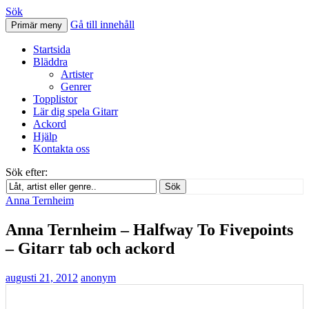
Sök
Gå till innehåll
Primär meny
Svenskatabs.se
Startsida
Bläddra
Artister
Genrer
Topplistor
Lär dig spela Gitarr
Ackord
Hjälp
Kontakta oss
Sök efter:
Sök
Anna Ternheim
Anna Ternheim – Halfway To Fivepoints
– Gitarr tab och ackord
augusti 21, 2012
anonym