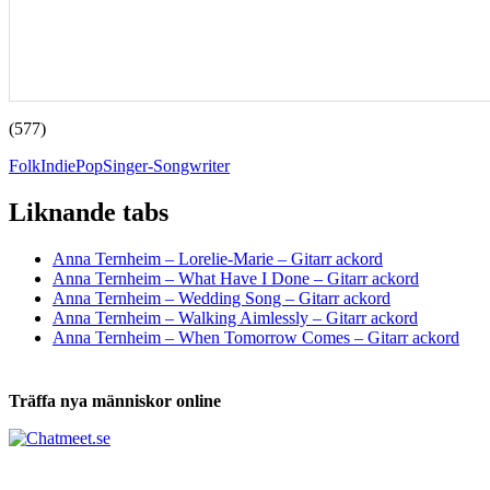
(577)
Folk
Indie
Pop
Singer-Songwriter
Liknande tabs
Tabs och ackord för både bas och gitarr
Anna Ternheim – Lorelie-Marie – Gitarr ackord
Anna Ternheim – What Have I Done – Gitarr ackord
Anna Ternheim – Wedding Song – Gitarr ackord
Anna Ternheim – Walking Aimlessly – Gitarr ackord
Anna Ternheim – When Tomorrow Comes – Gitarr ackord
Träffa nya människor online