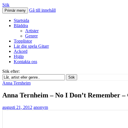
Sök
Gå till innehåll
Primär meny
Svenskatabs.se
Startsida
Bläddra
Artister
Genrer
Topplistor
Lär dig spela Gitarr
Ackord
Hjälp
Kontakta oss
Sök efter:
Sök
Anna Ternheim
Anna Ternheim – No I Don’t Remember – 
augusti 21, 2012
anonym