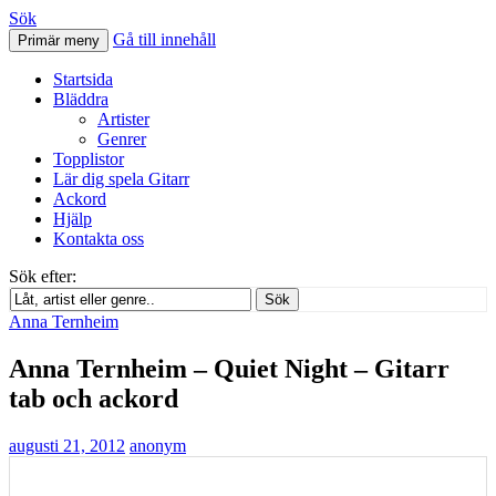
Sök
Gå till innehåll
Primär meny
Svenskatabs.se
Startsida
Bläddra
Artister
Genrer
Topplistor
Lär dig spela Gitarr
Ackord
Hjälp
Kontakta oss
Sök efter:
Sök
Anna Ternheim
Anna Ternheim – Quiet Night – Gitarr
tab och ackord
augusti 21, 2012
anonym