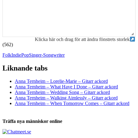
Klicka här och drag för att ändra fönstrets storlek
(562)
Folk
Indie
Pop
Singer-Songwriter
Liknande tabs
Tabs och ackord för både bas och gitarr
Anna Ternheim – Lorelie-Marie – Gitarr ackord
Anna Ternheim – What Have I Done – Gitarr ackord
Anna Ternheim – Wedding Song – Gitarr ackord
Anna Ternheim – Walking Aimlessly – Gitarr ackord
Anna Ternheim – When Tomorrow Comes – Gitarr ackord
Träffa nya människor online