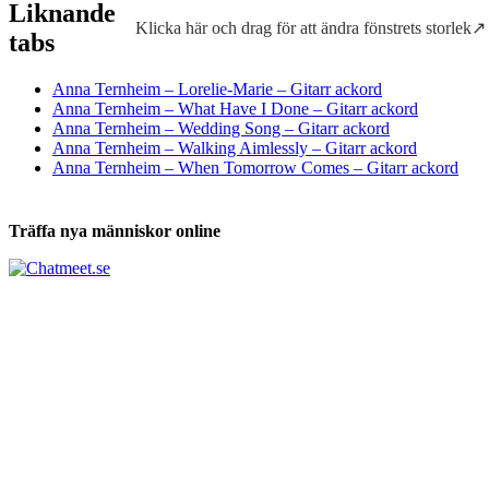
Liknande
Klicka här och drag för att ändra fönstrets storlek↗
Tabs och ackord för både bas och gitarr
tabs
Anna Ternheim – Lorelie-Marie – Gitarr ackord
Anna Ternheim – What Have I Done – Gitarr ackord
Anna Ternheim – Wedding Song – Gitarr ackord
Anna Ternheim – Walking Aimlessly – Gitarr ackord
Anna Ternheim – When Tomorrow Comes – Gitarr ackord
Träffa nya människor online