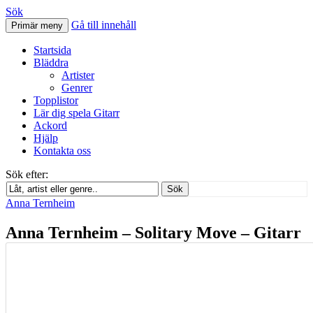
Sök
Gå till innehåll
Primär meny
Svenskatabs.se
Startsida
Bläddra
Artister
Genrer
Topplistor
Lär dig spela Gitarr
Ackord
Hjälp
Kontakta oss
Sök efter:
Sök
Anna Ternheim
Anna Ternheim – Solitary Move – Gitarr
tab
augusti 21, 2012