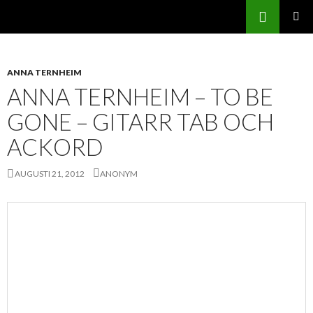
Sök
Svenskatabs.se
GÅ
PRIMÄR
TILL
MENY
INNEHÅLL
ANNA TERNHEIM
ANNA TERNHEIM – TO BE
GONE – GITARR TAB OCH
ACKORD
AUGUSTI 21, 2012
ANONYM