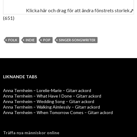
Klicka här och drag för att ändra fönstrets storlek↗
(651)
FOLK
INDIE
POP
SINGER-SONGWRITER
LIKNANDE TABS
Anna Ternheim – Lorelie-Marie – Gitarr ackord
Anna Ternheim – What Have I Done – Gitarr ackord
Anna Ternheim – Wedding Song – Gitarr ackord
Anna Ternheim – Walking Aimlessly – Gitarr ackord
Anna Ternheim – When Tomorrow Comes – Gitarr ackord
Träffa nya människor online