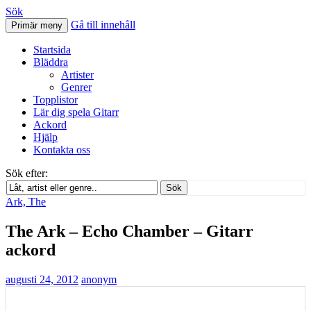
Sök
Gå till innehåll
Primär meny
Svenskatabs.se
Startsida
Bläddra
Artister
Genrer
Topplistor
Lär dig spela Gitarr
Ackord
Hjälp
Kontakta oss
Sök efter:
Sök
Ark, The
The Ark – Echo Chamber – Gitarr
ackord
augusti 24, 2012
anonym