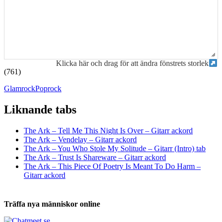
Klicka här och drag för att ändra fönstrets storlek
(761)
Glamrock
Poprock
Liknande tabs
Tabs och ackord för både bas och gitarr
The Ark – Tell Me This Night Is Over – Gitarr ackord
The Ark – Vendelay – Gitarr ackord
The Ark – You Who Stole My Solitude – Gitarr (Intro) tab
The Ark – Trust Is Shareware – Gitarr ackord
The Ark – This Piece Of Poetry Is Meant To Do Harm –
Gitarr ackord
Träffa nya människor online