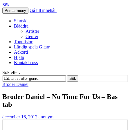
Sök
Gå till innehåll
Primär meny
Svenskatabs.se
Startsida
Bläddra
Artister
Genrer
Topplistor
Lär dig spela Gitarr
Ackord
Hjälp
Kontakta oss
Sök efter:
Sök
Broder Daniel
Broder Daniel – No Time For Us – Bas
tab
december 16, 2012
anonym