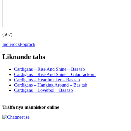
(567)
Indierock
Poprock
Liknande tabs
Tabs och ackord för både bas och gitarr
Cardigans – Rise And Shine – Bas tab
Cardigans – Rise And Shine – Gitarr ackord
Cardigans – Heartbreaker – Bas tab
Cardigans – Hanging Around – Bas tab
Cardigans – Lovefool – Bas tab
Träffa nya människor online