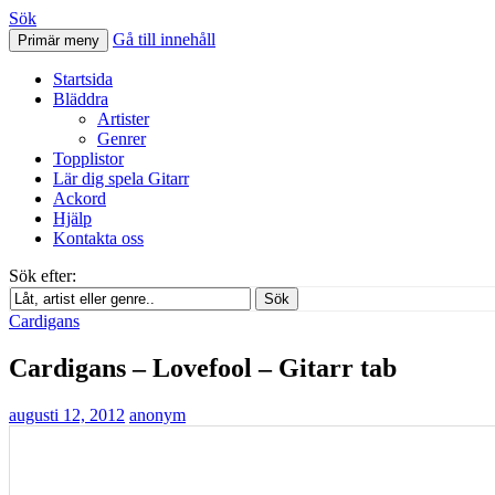
Sök
Gå till innehåll
Primär meny
Svenskatabs.se
Startsida
Bläddra
Artister
Genrer
Topplistor
Lär dig spela Gitarr
Ackord
Hjälp
Kontakta oss
Sök efter:
Sök
Cardigans
Cardigans – Lovefool – Gitarr tab
augusti 12, 2012
anonym