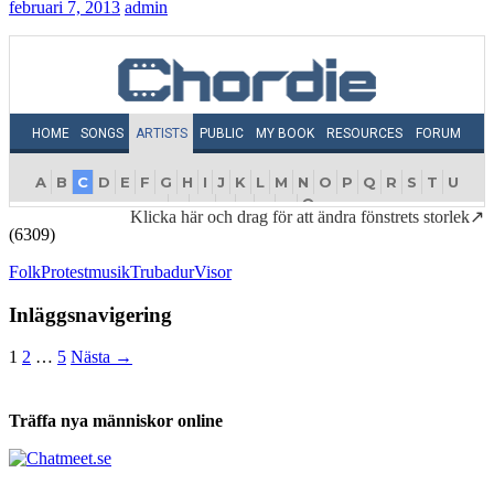
februari 7, 2013
admin
Klicka här och drag för att ändra fönstrets storlek↗
(6309)
Folk
Protestmusik
Trubadur
Visor
Inläggsnavigering
1
2
…
5
Nästa →
Träffa nya människor online
Tabs och ackord för både bas och gitarr