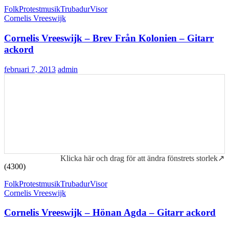
Folk
Protestmusik
Trubadur
Visor
Cornelis Vreeswijk
Cornelis Vreeswijk – Brev Från Kolonien – Gitarr
ackord
februari 7, 2013
admin
Klicka här och drag för att ändra fönstrets storlek↗
(4300)
Folk
Protestmusik
Trubadur
Visor
Cornelis Vreeswijk
Cornelis Vreeswijk – Hönan Agda – Gitarr ackord