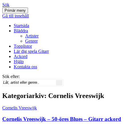
Sök
Primär meny
Svenskatabs.se
Gå till innehåll
Startsida
Bläddra
Artister
Genrer
Topplistor
Lär dig spela Gitarr
Ackord
Hjälp
Kontakta oss
Sök efter:
Kategoriarkiv: Cornelis Vreeswijk
Cornelis Vreeswijk
Cornelis Vreeswijk – 50-öres Blues – Gitarr ackord