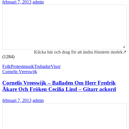
februari 7, 2013
admin
Klicka här och drag för att ändra fönstrets storlek↗
(1284)
Folk
Protestmusik
Trubadur
Visor
Cornelis Vreeswijk
Cornelis Vreeswijk – Balladen Om Herr Fredrik
Åkare Och Fröken Cecilia Lind – Gitarr ackord
februari 7, 2013
admin