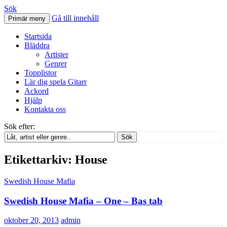
Sök
Gå till innehåll
Primär meny
Svenskatabs.se
Startsida
Bläddra
Artister
Genrer
Topplistor
Lär dig spela Gitarr
Ackord
Hjälp
Kontakta oss
Sök efter:
Sök
Etikettarkiv: House
Swedish House Mafia
Swedish House Mafia – One – Bas tab
oktober 20, 2013
admin