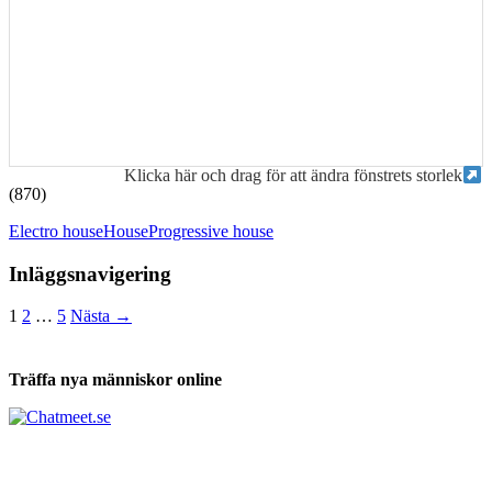
Klicka här och drag för att ändra fönstrets storlek
(870)
Electro house
House
Progressive house
Inläggsnavigering
1
2
…
5
Nästa →
Träffa nya människor online
Tabs och ackord för både bas och gitarr