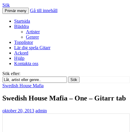
Sök
Gå till innehåll
Primär meny
Svenskatabs.se
Startsida
Bläddra
Artister
Genrer
Topplistor
Lär dig spela Gitarr
Ackord
Hjälp
Kontakta oss
Sök efter:
Sök
Swedish House Mafia
Swedish House Mafia – One – Gitarr tab
oktober 20, 2013
admin