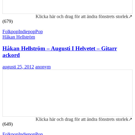
Klicka här och drag för att ändra fönstrets storlek↗
(679)
Folkpop
Indiepop
Pop
Håkan Hellström
Håkan Hellström – Augusti I Helvetet – Gitarr
ackord
augusti 25, 2012
anonym
Klicka här och drag för att ändra fönstrets storlek↗
(649)
Folkpop
Indiepop
Pop