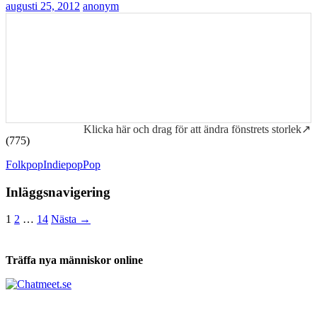
augusti 25, 2012
anonym
Klicka här och drag för att ändra fönstrets storlek↗
(775)
Folkpop
Indiepop
Pop
Inläggsnavigering
1
2
…
14
Nästa →
Träffa nya människor online
Tabs och ackord för både bas och gitarr