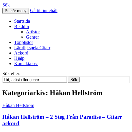
Sök
Gå till innehåll
Primär meny
Svenskatabs.se
Startsida
Bläddra
Artister
Genrer
Topplistor
Lär dig spela Gitarr
Ackord
Hjälp
Kontakta oss
Sök efter:
Sök
Kategoriarkiv: Håkan Hellström
Håkan Hellström
Håkan Hellström – 2 Steg Från Paradise – Gitarr
ackord