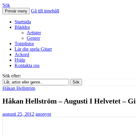
Sök
Gå till innehåll
Primär meny
Svenskatabs.se
Startsida
Bläddra
Artister
Genrer
Topplistor
Lär dig spela Gitarr
Ackord
Hjälp
Kontakta oss
Sök efter:
Sök
Håkan Hellström
Håkan Hellström – Augusti I Helvetet – G
augusti 25, 2012
anonym