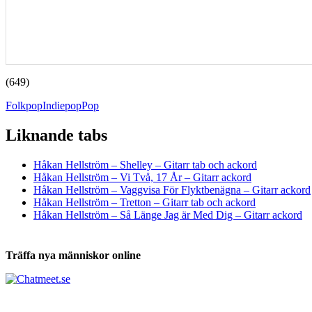
(649)
Folkpop
Indiepop
Pop
Liknande tabs
Tabs och ackord för både bas och gitarr
Håkan Hellström – Shelley – Gitarr tab och ackord
Håkan Hellström – Vi Två, 17 År – Gitarr ackord
Håkan Hellström – Vaggvisa För Flyktbenägna – Gitarr ackord
Håkan Hellström – Tretton – Gitarr tab och ackord
Håkan Hellström – Så Länge Jag är Med Dig – Gitarr ackord
Träffa nya människor online