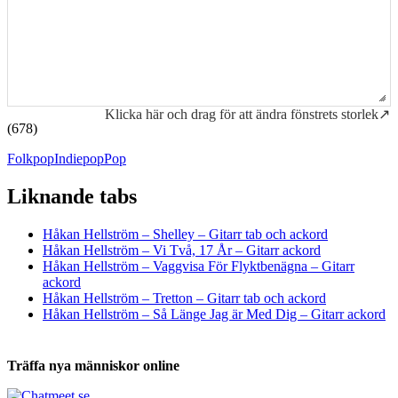
Klicka här och drag för att ändra fönstrets storlek↗
(678)
Folkpop
Indiepop
Pop
Liknande tabs
Tabs och ackord för både bas och gitarr
Håkan Hellström – Shelley – Gitarr tab och ackord
Håkan Hellström – Vi Två, 17 År – Gitarr ackord
Håkan Hellström – Vaggvisa För Flyktbenägna – Gitarr
ackord
Håkan Hellström – Tretton – Gitarr tab och ackord
Håkan Hellström – Så Länge Jag är Med Dig – Gitarr ackord
Träffa nya människor online