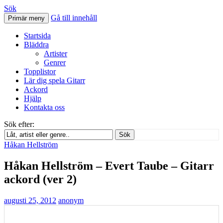
Sök
Gå till innehåll
Primär meny
Svenskatabs.se
Startsida
Bläddra
Artister
Genrer
Topplistor
Lär dig spela Gitarr
Ackord
Hjälp
Kontakta oss
Sök efter:
Sök
Håkan Hellström
Håkan Hellström – Evert Taube – Gitarr
ackord (ver 2)
augusti 25, 2012
anonym