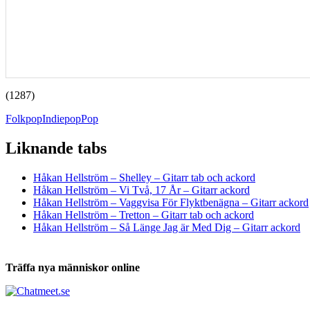
(1287)
Folkpop
Indiepop
Pop
Liknande tabs
Tabs och ackord för både bas och gitarr
Håkan Hellström – Shelley – Gitarr tab och ackord
Håkan Hellström – Vi Två, 17 År – Gitarr ackord
Håkan Hellström – Vaggvisa För Flyktbenägna – Gitarr ackord
Håkan Hellström – Tretton – Gitarr tab och ackord
Håkan Hellström – Så Länge Jag är Med Dig – Gitarr ackord
Träffa nya människor online