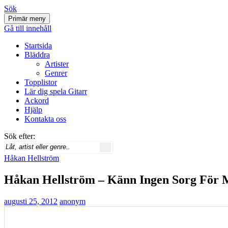
Sök
Primär meny
Svenskatabs.se
Gå till innehåll
Startsida
Bläddra
Artister
Genrer
Topplistor
Lär dig spela Gitarr
Ackord
Hjälp
Kontakta oss
Sök efter:
Håkan Hellström
Håkan Hellström – Känn Ingen Sorg För M
augusti 25, 2012
anonym