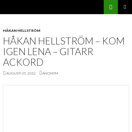
Sök
Svenskatabs.se
GÅ
PRIMÄR
TILL
MENY
INNEHÅLL
HÅKAN HELLSTRÖM
HÅKAN HELLSTRÖM – KOM
IGEN LENA – GITARR
ACKORD
AUGUSTI 25, 2012
ANONYM