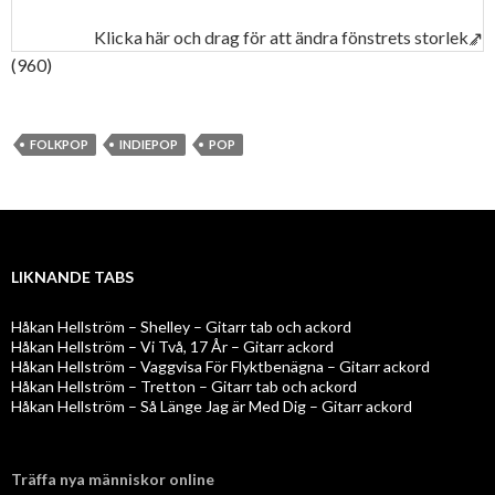
Klicka här och drag för att ändra fönstrets storlek↗
(960)
FOLKPOP
INDIEPOP
POP
LIKNANDE TABS
Håkan Hellström – Shelley – Gitarr tab och ackord
Håkan Hellström – Vi Två, 17 År – Gitarr ackord
Håkan Hellström – Vaggvisa För Flyktbenägna – Gitarr ackord
Håkan Hellström – Tretton – Gitarr tab och ackord
Håkan Hellström – Så Länge Jag är Med Dig – Gitarr ackord
Träffa nya människor online