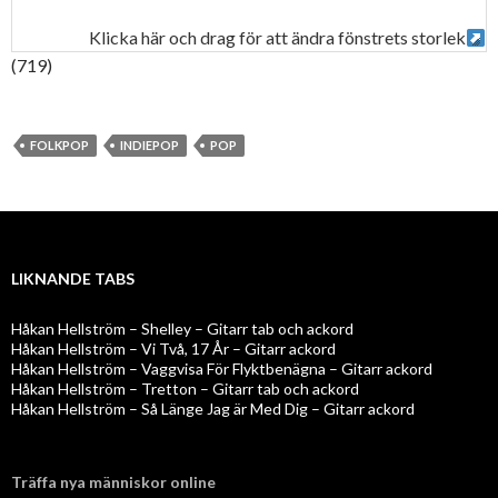
Klicka här och drag för att ändra fönstrets storlek
(719)
FOLKPOP
INDIEPOP
POP
LIKNANDE TABS
Håkan Hellström – Shelley – Gitarr tab och ackord
Håkan Hellström – Vi Två, 17 År – Gitarr ackord
Håkan Hellström – Vaggvisa För Flyktbenägna – Gitarr ackord
Håkan Hellström – Tretton – Gitarr tab och ackord
Håkan Hellström – Så Länge Jag är Med Dig – Gitarr ackord
Träffa nya människor online