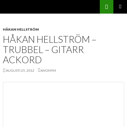
Sök
Svenskatabs.se
GÅ
PRIMÄR
TILL
MENY
INNEHÅLL
HÅKAN HELLSTRÖM
HÅKAN HELLSTRÖM –
TRUBBEL – GITARR
ACKORD
AUGUSTI 25, 2012
ANONYM