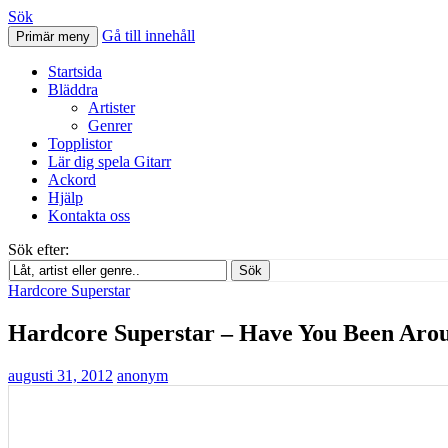
Sök
Gå till innehåll
Primär meny
Svenskatabs.se
Startsida
Bläddra
Artister
Genrer
Topplistor
Lär dig spela Gitarr
Ackord
Hjälp
Kontakta oss
Sök efter:
Sök
Hardcore Superstar
Hardcore Superstar – Have You Been Arou
augusti 31, 2012
anonym