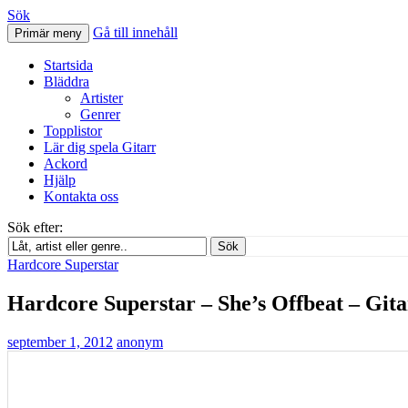
Sök
Gå till innehåll
Primär meny
Svenskatabs.se
Startsida
Bläddra
Artister
Genrer
Topplistor
Lär dig spela Gitarr
Ackord
Hjälp
Kontakta oss
Sök efter:
Sök
Hardcore Superstar
Hardcore Superstar – She’s Offbeat – Gita
september 1, 2012
anonym