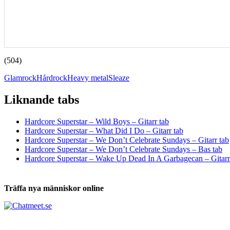
(504)
Glamrock
Hårdrock
Heavy metal
Sleaze
Liknande tabs
Tabs och ackord för både bas och gitarr
Hardcore Superstar – Wild Boys – Gitarr tab
Hardcore Superstar – What Did I Do – Gitarr tab
Hardcore Superstar – We Don’t Celebrate Sundays – Gitarr tab
Hardcore Superstar – We Don’t Celebrate Sundays – Bas tab
Hardcore Superstar – Wake Up Dead In A Garbagecan – Gitarr
Träffa nya människor online