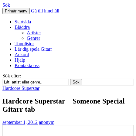
Sök
Gå till innehåll
Primär meny
Svenskatabs.se
Startsida
Bläddra
Artister
Genrer
Topplistor
Lär dig spela Gitarr
Ackord
Hjälp
Kontakta oss
Sök efter:
Sök
Hardcore Superstar
Hardcore Superstar – Someone Special –
Gitarr tab
september 1, 2012
anonym