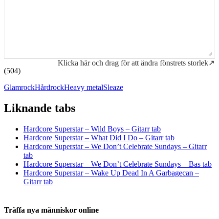
Klicka här och drag för att ändra fönstrets storlek↗
(504)
Glamrock
Hårdrock
Heavy metal
Sleaze
Liknande tabs
Tabs och ackord för både bas och gitarr
Hardcore Superstar – Wild Boys – Gitarr tab
Hardcore Superstar – What Did I Do – Gitarr tab
Hardcore Superstar – We Don’t Celebrate Sundays – Gitarr
tab
Hardcore Superstar – We Don’t Celebrate Sundays – Bas tab
Hardcore Superstar – Wake Up Dead In A Garbagecan –
Gitarr tab
Träffa nya människor online