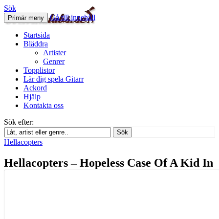
Sök
Gå till innehåll
Primär meny
Svenskatabs.se
Startsida
Bläddra
Artister
Genrer
Topplistor
Lär dig spela Gitarr
Ackord
Hjälp
Kontakta oss
Sök efter:
Sök
Hellacopters
Hellacopters – Hopeless Case Of A Kid In
Denial – Gitarr solo tab
augusti 26, 2012