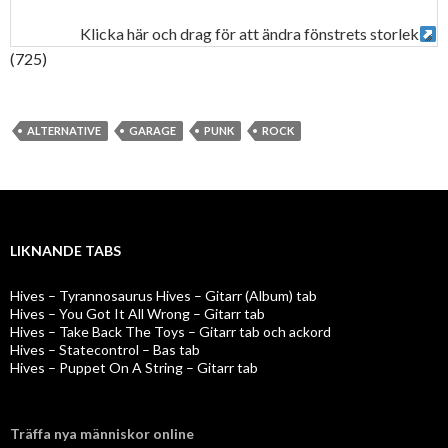
Klicka här och drag för att ändra fönstrets storlek
(725)
ALTERNATIVE
GARAGE
PUNK
ROCK
LIKNANDE TABS
Hives – Tyrannosaurus Hives – Gitarr (Album) tab
Hives – You Got It All Wrong – Gitarr tab
Hives – Take Back The Toys – Gitarr tab och ackord
Hives – Statecontrol – Bas tab
Hives – Puppet On A String – Gitarr tab
Träffa nya människor online