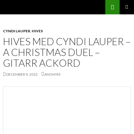
Svenskatabs.se
GÅ
Sök
PRIMÄR
TILL
MENY
INNEHÅLL
CYNDI LAUPER
,
HIVES
HIVES MED CYNDI LAUPER –
A CHRISTMAS DUEL –
GITARR ACKORD
DECEMBER 9, 2012
ANONYM