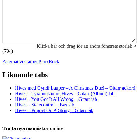
Klicka här och drag för att ändra fönstrets storlek↗
(734)
Alternative
Garage
Punk
Rock
Liknande tabs
Tabs och ackord för både bas och gitarr
Hives med Cyndi Lauper – A Christmas Duel – Gitarr ackord
Hives – Tyrannosaurus Hives – Gitarr (Album) tab
Hives – You Got It All Wrong – Gitarr tab
Hives – Statecontrol – Bas tab
Hives – Puppet On A String – Gitarr tab
Träffa nya människor online