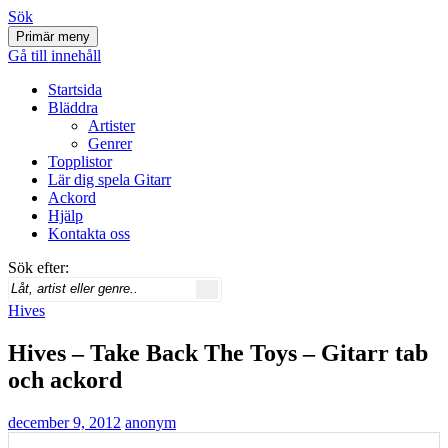
Sök
Primär meny
Svenskatabs.se
Gå till innehåll
Startsida
Bläddra
Artister
Genrer
Topplistor
Lär dig spela Gitarr
Ackord
Hjälp
Kontakta oss
Sök efter:
Hives
Hives – Take Back The Toys – Gitarr tab
och ackord
december 9, 2012
anonym