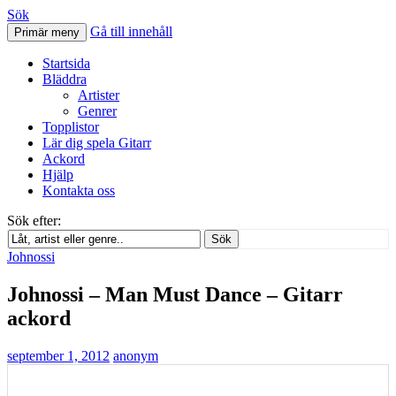
Sök
Gå till innehåll
Primär meny
Svenskatabs.se
Startsida
Bläddra
Artister
Genrer
Topplistor
Lär dig spela Gitarr
Ackord
Hjälp
Kontakta oss
Sök efter:
Sök
Johnossi
Johnossi – Man Must Dance – Gitarr
ackord
september 1, 2012
anonym