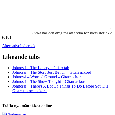
Klicka här och drag för att ändra fönstrets storlek↗
(816)
Alternative
Indierock
Liknande tabs
Tabs och ackord för både bas och gitarr
Johnossi – The Lottery – Gitarr tab
Johnossi – The Story Just Begun – Gitarr ackord
Johnossi – Worried Ground – Gitarr ackord
Johnossi – The Show Tonight – Gitarr ackord
Johnossi – There’s A Lot Of Things To Do Before You Die –
Gitarr tab och ackord
Träffa nya människor online