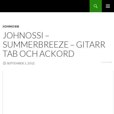
Sök
Svenskatabs.se
GÅ
PRIMÄR
TILL
MENY
INNEHÅLL
JOHNOSSI
JOHNOSSI –
SUMMERBREEZE – GITARR
TAB OCH ACKORD
SEPTEMBER 1, 2012