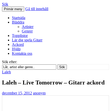
Sök
Gå till innehåll
Primär meny
Svenskatabs.se
Startsida
Bläddra
Artister
Genrer
Topplistor
Lär dig spela Gitarr
Ackord
Hjälp
Kontakta oss
Sök efter:
Sök
Laleh
Laleh – Live Tomorrow – Gitarr ackord
december 15, 2012
anonym