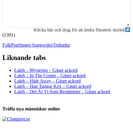
Klicka här och drag för att ändra fönstrets storlek
(1391)
Folk
Pop
Singer-Songwriter
Trubadur
Liknande tabs
Tabs och ackord för både bas och gitarr
Laleh – Mysteries – Gitarr ackord
Laleh – In The Comet – Gitarr ackord
Laleh – Hide Away – Gitarr ackord
Laleh – Han Tuggar Kex – Gitarr ackord
Laleh – Det Är Vi Som Bestämmer – Gitarr ackord
Träffa nya människor online