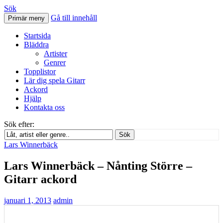
Sök
Gå till innehåll
Primär meny
Svenskatabs.se
Startsida
Bläddra
Artister
Genrer
Topplistor
Lär dig spela Gitarr
Ackord
Hjälp
Kontakta oss
Sök efter:
Sök
Lars Winnerbäck
Lars Winnerbäck – Nånting Större –
Gitarr ackord
januari 1, 2013
admin