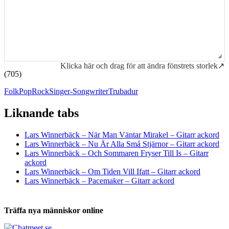
Klicka här och drag för att ändra fönstrets storlek↗
(705)
Folk
Pop
Rock
Singer-Songwriter
Trubadur
Liknande tabs
Tabs och ackord för både bas och gitarr
Lars Winnerbäck – När Man Väntar Mirakel – Gitarr ackord
Lars Winnerbäck – Nu Är Alla Små Stjärnor – Gitarr ackord
Lars Winnerbäck – Och Sommaren Fryser Till Is – Gitarr
ackord
Lars Winnerbäck – Om Tiden Vill Ifatt – Gitarr ackord
Lars Winnerbäck – Pacemaker – Gitarr ackord
Träffa nya människor online