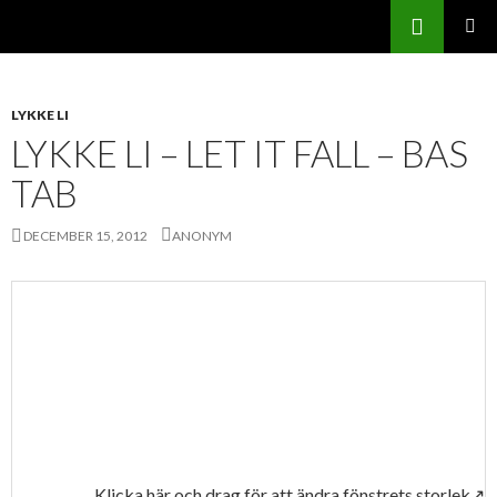
Sök
Svenskatabs.se
GÅ
PRIMÄR
TILL
MENY
INNEHÅLL
LYKKE LI
LYKKE LI – LET IT FALL – BAS
TAB
DECEMBER 15, 2012
ANONYM
Klicka här och drag för att ändra fönstrets storlek↗