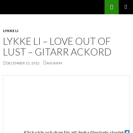
Sök
Svenskatabs.se
GÅ
PRIMÄR
TILL
MENY
INNEHÅLL
LYKKE LI
LYKKE LI – LOVE OUT OF
LUST – GITARR ACKORD
DECEMBER 15, 2012
ANONYM
Klicka här och drag för att ändra fönstrets storlek