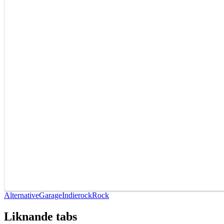
Alternative
Garage
Indierock
Rock
Liknande tabs