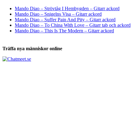
Tabs och ackord för både bas och gitarr
Mando Diao – Strövtåg I Hembygden – Gitarr ackord
Mando Diao – Snigelns Visa – Gitarr ackord
Mando Diao – Suffer Pain And Pity – Gitarr ackord
Mando Diao – To China With Love – Gitarr tab och ackord
Mando Diao – This Is The Modern – Gitarr ackord
Träffa nya människor online