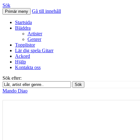
Sök
Gå till innehåll
Primär meny
Svenskatabs.se
Startsida
Bläddra
Artister
Genrer
Topplistor
Lär dig spela Gitarr
Ackord
Hjälp
Kontakta oss
Sök efter:
Sök
Mando Diao
Mando Diao – Paralyzed – Gitarr ackord
december 16, 2012