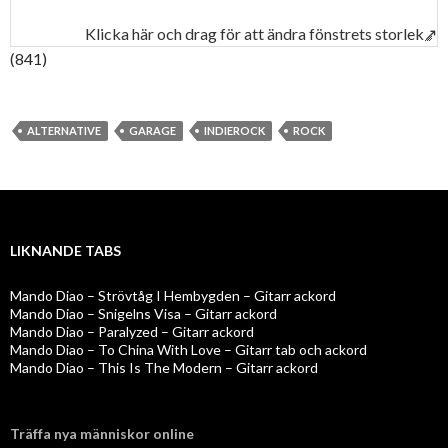
Klicka här och drag för att ändra fönstrets storlek↗
(841)
ALTERNATIVE
GARAGE
INDIEROCK
ROCK
LIKNANDE TABS
Mando Diao – Strövtåg I Hembygden – Gitarr ackord
Mando Diao – Snigelns Visa – Gitarr ackord
Mando Diao – Paralyzed – Gitarr ackord
Mando Diao – To China With Love – Gitarr tab och ackord
Mando Diao – This Is The Modern – Gitarr ackord
Träffa nya människor online