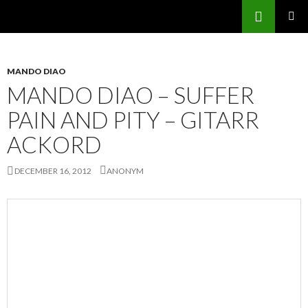
Sök
Svenskatabs.se
GÅ
PRIMÄR
TILL
MENY
INNEHÅLL
MANDO DIAO
MANDO DIAO – SUFFER
PAIN AND PITY – GITARR
ACKORD
DECEMBER 16, 2012
ANONYM