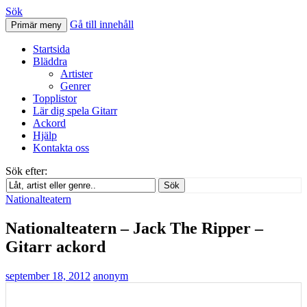
Sök
Gå till innehåll
Primär meny
Svenskatabs.se
Startsida
Bläddra
Artister
Genrer
Topplistor
Lär dig spela Gitarr
Ackord
Hjälp
Kontakta oss
Sök efter:
Sök
Nationalteatern
Nationalteatern – Jack The Ripper –
Gitarr ackord
september 18, 2012
anonym