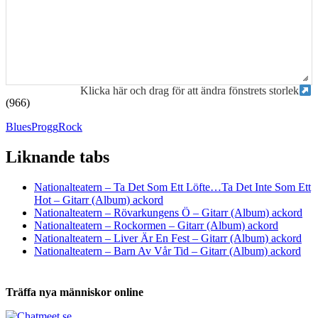
Klicka här och drag för att ändra fönstrets storlek
(966)
Blues
Progg
Rock
Liknande tabs
Tabs och ackord för både bas och gitarr
Nationalteatern – Ta Det Som Ett Löfte…Ta Det Inte Som Ett
Hot – Gitarr (Album) ackord
Nationalteatern – Rövarkungens Ö – Gitarr (Album) ackord
Nationalteatern – Rockormen – Gitarr (Album) ackord
Nationalteatern – Liver Är En Fest – Gitarr (Album) ackord
Nationalteatern – Barn Av Vår Tid – Gitarr (Album) ackord
Träffa nya människor online