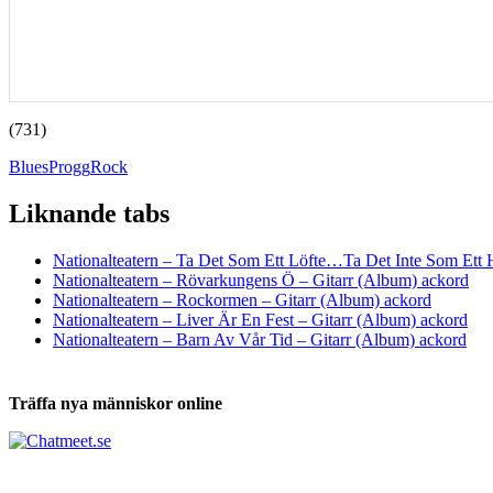
(731)
Blues
Progg
Rock
Liknande tabs
Tabs och ackord för både bas och gitarr
Nationalteatern – Ta Det Som Ett Löfte…Ta Det Inte Som Ett 
Nationalteatern – Rövarkungens Ö – Gitarr (Album) ackord
Nationalteatern – Rockormen – Gitarr (Album) ackord
Nationalteatern – Liver Är En Fest – Gitarr (Album) ackord
Nationalteatern – Barn Av Vår Tid – Gitarr (Album) ackord
Träffa nya människor online