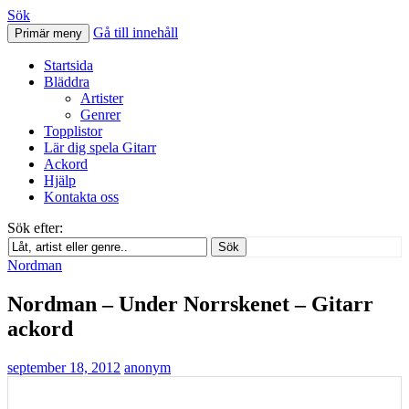
Sök
Gå till innehåll
Primär meny
Svenskatabs.se
Startsida
Bläddra
Artister
Genrer
Topplistor
Lär dig spela Gitarr
Ackord
Hjälp
Kontakta oss
Sök efter:
Sök
Nordman
Nordman – Under Norrskenet – Gitarr
ackord
september 18, 2012
anonym