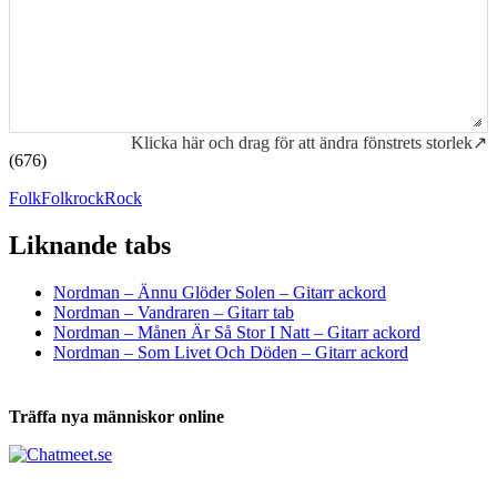
Klicka här och drag för att ändra fönstrets storlek↗
(676)
Folk
Folkrock
Rock
Liknande tabs
Tabs och ackord för både bas och gitarr
Nordman – Ännu Glöder Solen – Gitarr ackord
Nordman – Vandraren – Gitarr tab
Nordman – Månen Är Så Stor I Natt – Gitarr ackord
Nordman – Som Livet Och Döden – Gitarr ackord
Träffa nya människor online